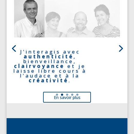
J'interagis avec
authenticité
,
bienveillance,
clairvoyance
et je
laisse libre cours à
l'audace et à la
créativité
.
En savoir plus