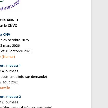
cile ANNET
par le
CNVC
la CNV
et 26 octobre 2025
28 mars 2026
 et 18 octobre 2026
ie (Namur)
ion, niveau 1
 14 journées)
o (document d’info sur demande)
29 août 2026
ueville
ion, niveau 2
 12 journées)
tion (document d’info sur demande)